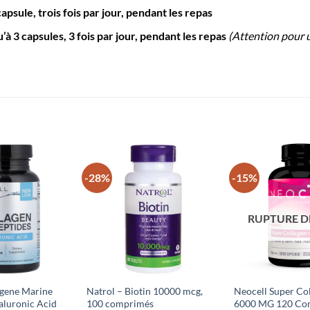
le, trois fois par jour, pendant les repas
3 capsules, 3 fois par jour, pendant les repas
(Attention pour 
-28%
-15%
Ajouter
Ajouter
à la liste
à la liste
d’envies
d’envies
RUPTURE D
agene Marine
Natrol – Biotin 10000 mcg,
Neocell Super Co
aluronic Acid
100 comprimés
6000 MG 120 Co