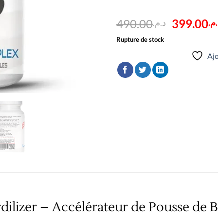
Le
490.00
399.00
.م
د.م.
prix
Rupture de stock
initial
Ajo
était :
dilizer – Accélérateur de Pousse de 