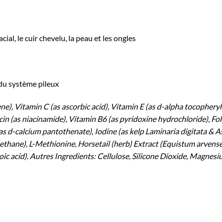
ial, le cuir chevelu, la peau et les ongles
 du système pileux
ne), Vitamin C (as ascorbic acid), Vitamin E (as d-alpha tocophery
in (as niacinamide), Vitamin B6 (as pyridoxine hydrochloride), Fola
(as d-calcium pantothenate), Iodine (as kelp Laminaria digitata 
hane), L-Methionine, Horsetail (herb) Extract (Equistum arvense)
oic acid). Autres Ingredients: Cellulose, Silicone Dioxide, Magnes