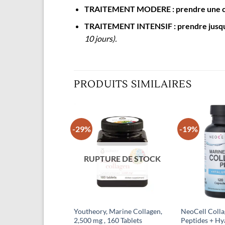
TRAITEMENT MODERE : prendre une capsu
TRAITEMENT INTENSIF : prendre jusqu’à 
10 jours).
PRODUITS SIMILAIRES
-29%
-19%
Ajouter
Ajouter
à la liste
à la liste
d’envies
d’envies
RUPTURE DE STOCK
C 1000 mg – 240
Youtheory, Marine Collagen,
NeoCell Coll
Végétales Gold C™
2,500 mg , 160 Tablets
Peptides + Hy