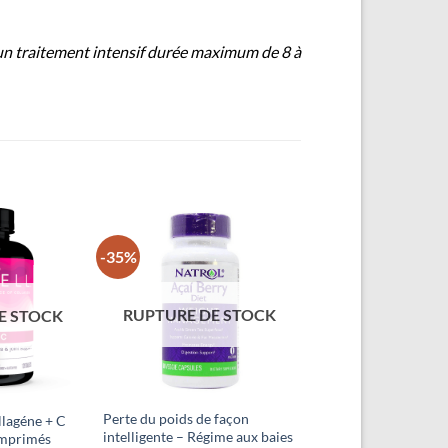
un traitement intensif durée maximum de 8 à
-35%
Ajouter
Ajouter
à la liste
à la liste
d’envies
d’envies
RUPTURE DE STOCK
E STOCK
Perte du poids de façon
llagéne + C
intelligente – Régime aux baies
mprimés