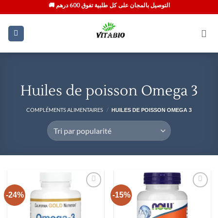
Passer
🚚 التوصيل بالمجان على كل طلبية تفوق 600 درهم
au
contenu
Huiles de poisson Omega 3
COMPLÉMENTS ALIMENTAIRES
/
HUILES DE POISSON OMEGA 3
-24%
-15%
Ajouter
Ajouter
à la liste
à la liste
d’envies
d’envies