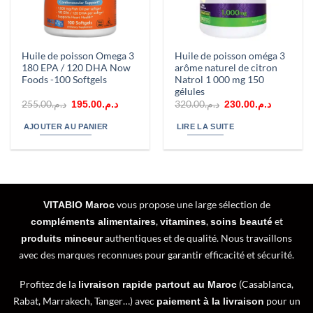
Huile de poisson Omega 3
Huile de poisson oméga 3
180 EPA / 120 DHA Now
arôme naturel de citron
Foods -100 Softgels
Natrol 1 000 mg 150
gélules
Le
Le
Le
Le
255.00
د.م.
320.00
د.م.
195.00
د.م.
230.00
د.م.
prix
prix
prix
prix
initial
actuel
initial
actuel
AJOUTER AU PANIER
LIRE LA SUITE
était :
est :
était :
est :
د.م.320.00.
د.م.195.00.
د.م.255.00.
vous propose une large sélection de
VITABIO Maroc
,
,
et
compléments alimentaires
vitamines
soins beauté
authentiques et de qualité. Nous travaillons
produits minceur
avec des marques reconnues pour garantir efficacité et sécurité.
Profitez de la
(Casablanca,
livraison rapide partout au Maroc
Rabat, Marrakech, Tanger…) avec
pour un
paiement à la livraison