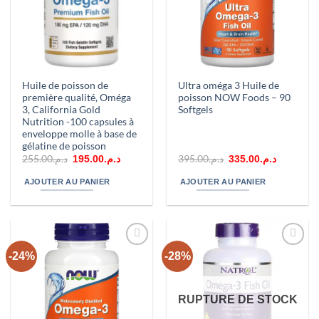
Huile de poisson de
Ultra oméga 3 Huile de
première qualité, Oméga
poisson NOW Foods – 90
3, California Gold
Softgels
Nutrition -100 capsules à
enveloppe molle à base de
gélatine de poisson
Le
Le
Le
Le
255.00
د.م.
395.00
د.م.
195.00
د.م.
335.00
د.م.
prix
prix
prix
prix
initial
actuel
initial
actuel
AJOUTER AU PANIER
AJOUTER AU PANIER
était :
est :
était :
est :
د.م.395.00.
د.م.195.00.
د.م.255.00.
-24%
-28%
Ajouter
Ajouter
à la liste
à la liste
d’envies
d’envies
RUPTURE DE STOCK